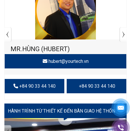
MR.HÙNG (HUBERT)
hubert@yourtech.vn
+84 90 33 44 140
+84 90 33 44 140
VIDEO
TIN TỨC MỚI NHẤT
Tuyển dụng: Nhân viên KẾ TOÁN