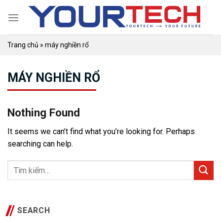
Skip
to
content
Trang chủ
»
máy nghiền rổ
MÁY NGHIỀN RỔ
Nothing Found
It seems we can’t find what you’re looking for. Perhaps
searching can help.
SEARCH