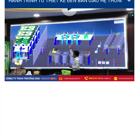
Lễ ký kết hợp tác giữa Yourtech và Tây Đô Long An tại
Coating Expo 2026
MS. TÚ (JENNY)
MR
director@yourtech.vn
+84 90 33 44 062
+84 90 33 44 062