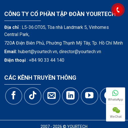
CÔNG TY CỔ PHẦN TẬP ĐOÀN YOURTECH
Địa chỉ
: L5-36.OT05, Tòa nhà Landmark 5, Vinhomes
Central Park,
720A Điện Biên Phủ, Phường Thạnh Mỹ Tây, Tp. Hồ Chí Minh
Email:
hubert@yourtech.vn,
director@yourtech.vn
Điện thoại
:
+84 90 33 44 140
CÁC KÊNH TRUYỀN THÔNG
WhatsApp
WeChat
2007 - 2026 © YOURTECH