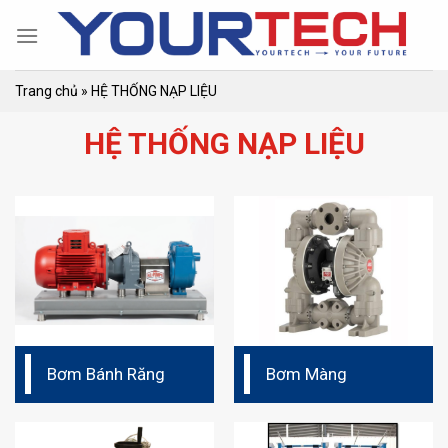
Skip
to
content
Trang chủ
»
HỆ THỐNG NẠP LIỆU
HỆ THỐNG NẠP LIỆU
Bơm Bánh Răng
Bơm Màng