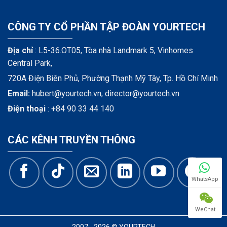
CÔNG TY CỔ PHẦN TẬP ĐOÀN YOURTECH
Địa chỉ
: L5-36.OT05, Tòa nhà Landmark 5, Vinhomes
Central Park,
720A Điện Biên Phủ, Phường Thạnh Mỹ Tây, Tp. Hồ Chí Minh
Email:
hubert@yourtech.vn,
director@yourtech.vn
Điện thoại
:
+84 90 33 44 140
CÁC KÊNH TRUYỀN THÔNG
WhatsApp
WeChat
2007 - 2026 © YOURTECH