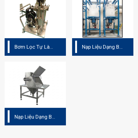
Bơm Lọc Tự Làm
Nạp Liệu Dạng Bột
Sạch
Loại Bao 1 Tấn
Nạp Liệu Dạng Bột
Loại Bao 25Kg