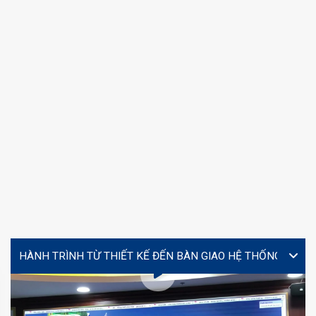
VIDEO
Lễ ký kết hợp tác giữa Yourtech và Tây Đô Long An tại
Coating Expo 2026
MS. TÚ (JENNY)