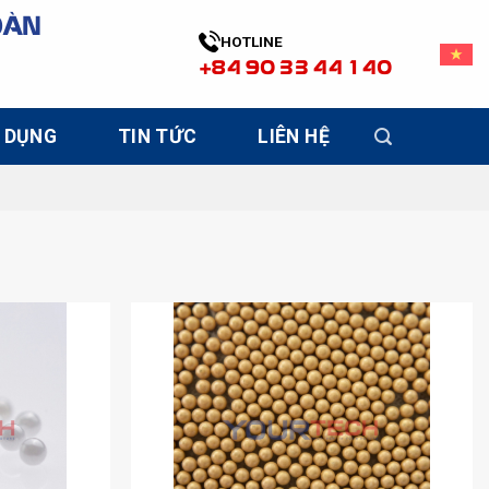
OÀN
HOTLINE
+84 90 33 44 140
 DỤNG
TIN TỨC
LIÊN HỆ