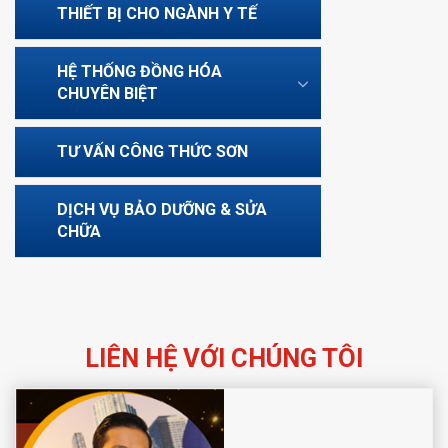
THIẾT BỊ CHO NGÀNH Y TẾ
HỆ THỐNG ĐỒNG HÓA
CHUYÊN BIỆT
TƯ VẤN CÔNG THỨC SƠN
DỊCH VỤ BẢO DƯỠNG & SỬA
CHỮA
LIÊN HỆ VỚI CHÚNG TÔI