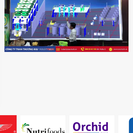
MR
director@yourtech.vn
+84 90 33 44 062
+84 90 33 44 062