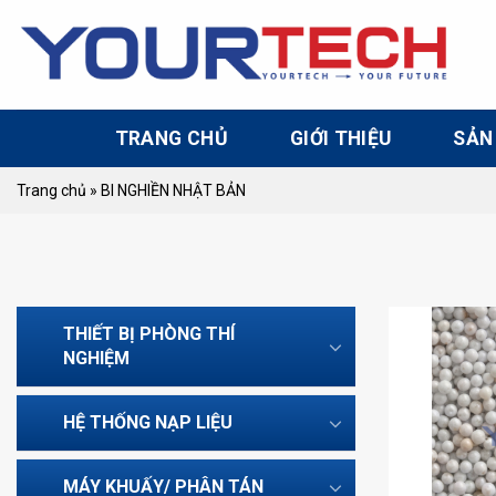
Skip
to
content
TRANG CHỦ
GIỚI THIỆU
SẢN
Trang chủ
»
BI NGHIỀN NHẬT BẢN
THIẾT BỊ PHÒNG THÍ
NGHIỆM
HỆ THỐNG NẠP LIỆU
MÁY KHUẤY/ PHÂN TÁN