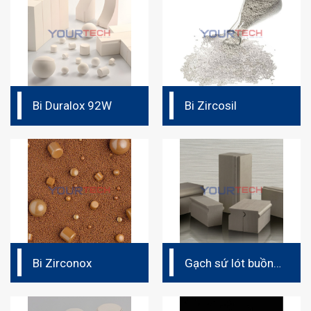
Bi Duralox 92W
Bi Zircosil
Bi Zirconox
Gạch sứ lót buồng
nghiền