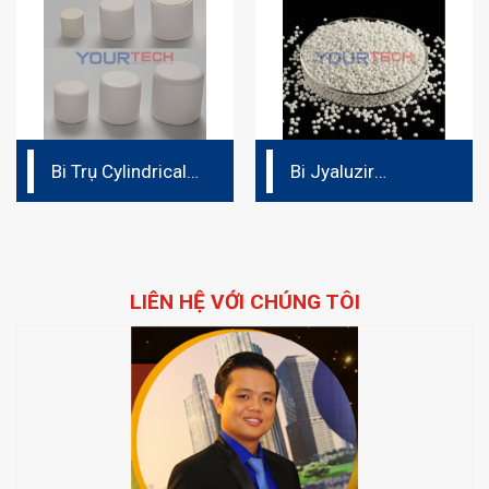
Bi Trụ Cylindrical
Bi Jyaluzir
Media
Zirconia
LIÊN HỆ VỚI CHÚNG TÔI