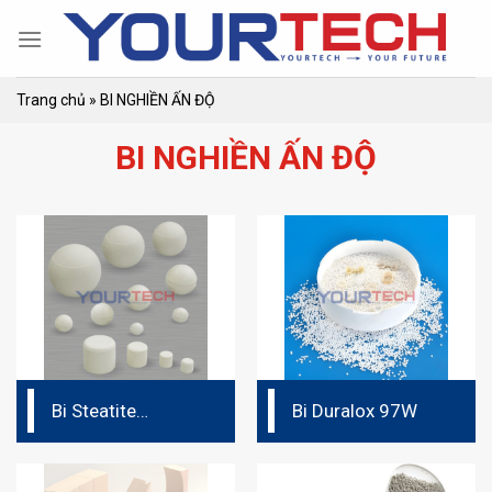
Skip
to
content
Trang chủ
»
BI NGHIỀN ẤN ĐỘ
BI NGHIỀN ẤN ĐỘ
Bi Steatite
Bi Duralox 97W
Ceramic Grinding
Media