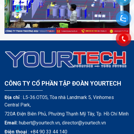
CÔNG TY CỔ PHẦN TẬP ĐOÀN YOURTECH
Địa chỉ
: L5-36.OT05, Tòa nhà Landmark 5, Vinhomes
Central Park,
720A Điện Biên Phủ, Phường Thạnh Mỹ Tây, Tp. Hồ Chí Minh
Email:
hubert@yourtech.vn,
director@yourtech.vn
Điện thoại
:
+84 90 33 44 140