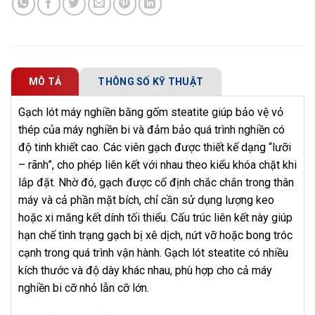
MÔ TẢ
THÔNG SỐ KỸ THUẬT
Gạch lót máy nghiền bằng gốm steatite giúp bảo vệ vỏ
thép của máy nghiền bi và đảm bảo quá trình nghiền có
độ tinh khiết cao. Các viên gạch được thiết kế dạng “lưỡi
– rãnh”, cho phép liên kết với nhau theo kiểu khóa chặt khi
lắp đặt. Nhờ đó, gạch được cố định chắc chắn trong thân
máy và cả phần mặt bích, chỉ cần sử dụng lượng keo
hoặc xi măng kết dính tối thiểu. Cấu trúc liên kết này giúp
hạn chế tình trạng gạch bị xê dịch, nứt vỡ hoặc bong tróc
cạnh trong quá trình vận hành. Gạch lót steatite có nhiều
kích thước và độ dày khác nhau, phù hợp cho cả máy
nghiền bi cỡ nhỏ lẫn cỡ lớn.