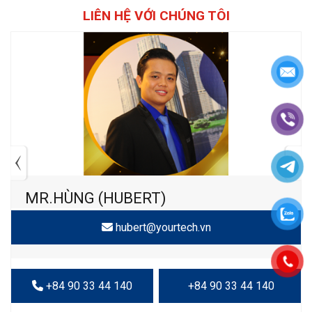
LIÊN HỆ VỚI CHÚNG TÔI
MR.HÙNG (HUBERT)
hubert@yourtech.vn
+84 90 33 44 140
+84 90 33 44 140