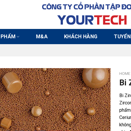
CÔNG TY CỔ PHẦN TẬP Đ
YOUR
TECH
 PHẨM
M&A
KHÁCH HÀNG
TUYỂN
HOME
Bi 
Bi Zi
Zirco
phẩm 
Ceriu
không