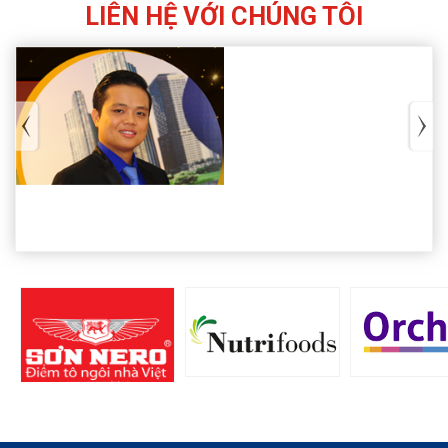
LIÊN HỆ VỚI CHÚNG TÔI
MR.HÙNG (HUBERT)
hubert@yourtech.vn
+84 90 33 44 140
+84 90 33 44 140