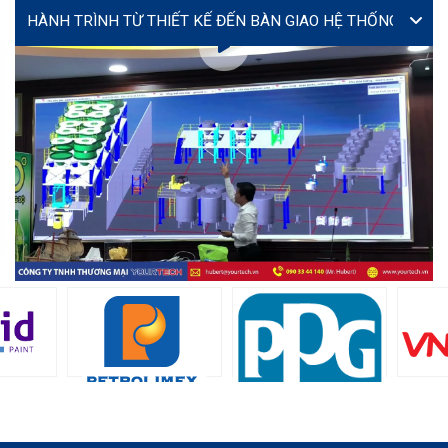
VIDEO
Lễ ký kết hợp tác giữa Yourtech và Tây Đô Long An tại
Coating Expo 2026
MS. TÚ (JENNY)
MR
director@yourtech.vn
+84 90 33 44 062
+84 90 33 44 062