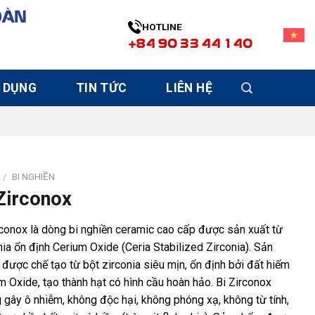
OÀN
HOTLINE
+84 90 33 44 140
 DỤNG
TIN TỨC
LIÊN HỆ
/
BI NGHIỀN
Zirconox
rconox là dòng bi nghiền ceramic cao cấp được sản xuất từ
nia ổn định Cerium Oxide (Ceria Stabilized Zirconia). Sản
được chế tạo từ bột zirconia siêu mịn, ổn định bởi đất hiếm
m Oxide, tạo thành hạt có hình cầu hoàn hảo. Bi Zirconox
 gây ô nhiễm, không độc hại, không phóng xạ, không từ tính,