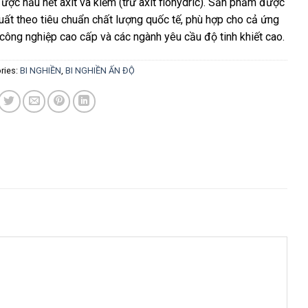
được hầu hết axit và kiềm (trừ axit flohydric). Sản phẩm được
uất theo tiêu chuẩn chất lượng quốc tế, phù hợp cho cả ứng
công nghiệp cao cấp và các ngành yêu cầu độ tinh khiết cao.
ries:
BI NGHIỀN
,
BI NGHIỀN ẤN ĐỘ