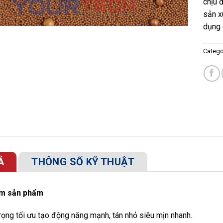
chịu 
sản x
dụng 
Catego
Ả
THÔNG SỐ KỸ THUẬT
ểm sản phẩm
rọng tối ưu tạo động năng mạnh, tán nhỏ siêu mịn nhanh.