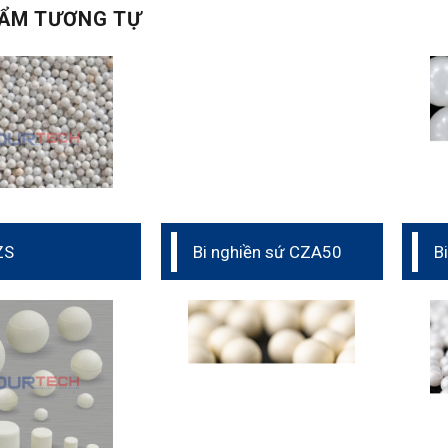
ẨM TƯƠNG TỰ
ZS
Bi nghiền sứ CZA50
B
Y