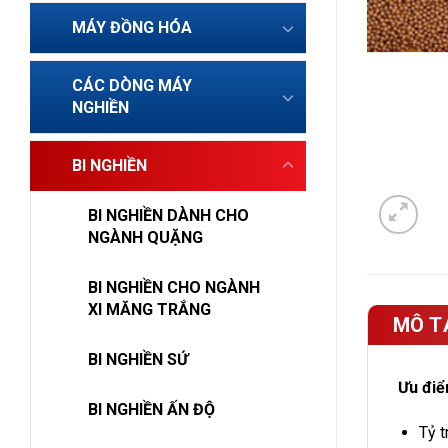
MÁY ĐỒNG HÓA
CÁC DÒNG MÁY
NGHIỀN
BI NGHIỀN
BI NGHIỀN DÀNH CHO
NGÀNH QUẶNG
BI NGHIỀN CHO NGÀNH
XI MĂNG TRẮNG
MÔ T
BI NGHIỀN SỨ
Ưu đi
BI NGHIỀN ẤN ĐỘ
Tỷ t