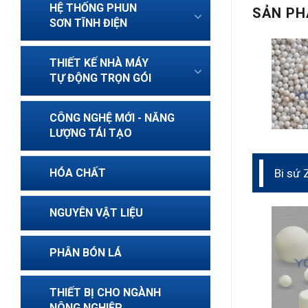
HỆ THỐNG PHUN
SẢN PH
SƠN TĨNH ĐIỆN
THIẾT KẾ NHÀ MÁY
TỰ ĐỘNG TRỌN GÓI
CÔNG NGHỆ MỚI - NĂNG
LƯỢNG TÁI TẠO
Bi sứ 
HÓA CHẤT
NGUYÊN VẬT LIỆU
PHÂN BÓN LÁ
THIẾT BỊ CHO NGÀNH
NÔNG NGHIỆP