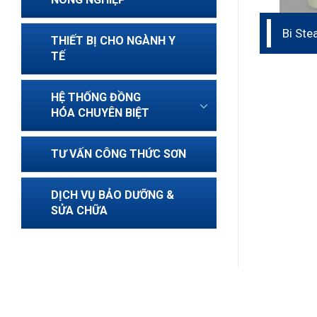
Bi Ste
THIẾT BỊ CHO NGÀNH Y
Grindi
TẾ
HỆ THỐNG ĐỒNG
HÓA CHUYÊN BIỆT
TƯ VẤN CÔNG THỨC SƠN
DỊCH VỤ BẢO DƯỠNG &
SỬA CHỮA