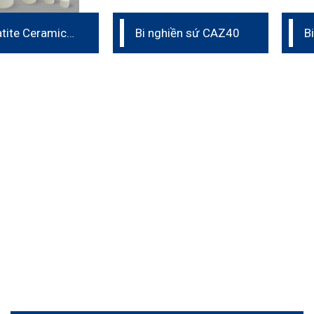
atite Ceramic
Bi nghiền sứ CAZ40
B
ng Media