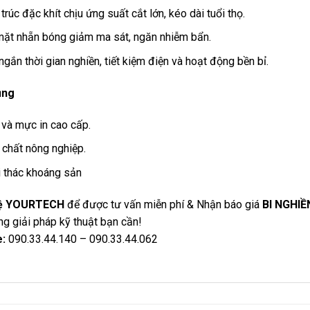
trúc đặc khít chịu ứng suất cắt lớn, kéo dài tuổi thọ.
mặt nhẵn bóng giảm ma sát, ngăn nhiễm bẩn.
ngắn thời gian nghiền, tiết kiệm điện và hoạt động bền bỉ.
ụng
và mực in cao cấp.
chất nông nghiệp.
i thác khoáng sản
hệ YOURTECH
để được tư vấn miễn phí & Nhận báo giá
BI NGHI
g giải pháp kỹ thuật bạn cần!
e:
090.33.44.140 – 090.33.44.062