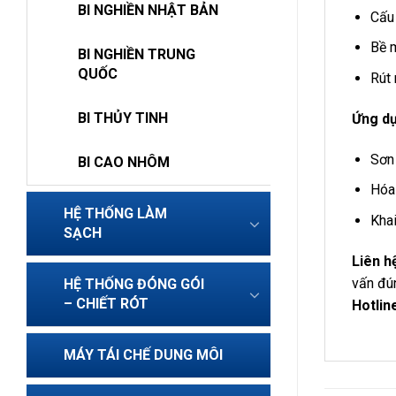
BI NGHIỀN NHẬT BẢN
Cấu 
Bề 
BI NGHIỀN TRUNG
QUỐC
Rút 
BI THỦY TINH
Ứng d
Sơn 
BI CAO NHÔM
Hóa 
HỆ THỐNG LÀM
Kha
SẠCH
Liên 
vấn đún
HỆ THỐNG ĐÓNG GÓI
– CHIẾT RÓT
Hotlin
MÁY TÁI CHẾ DUNG MÔI