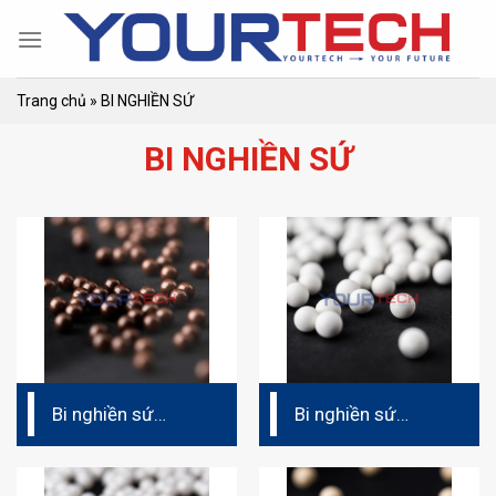
Skip
to
content
Trang chủ
»
BI NGHIỀN SỨ
BI NGHIỀN SỨ
Bi nghiền sứ
Bi nghiền sứ
CZC60
CZS40