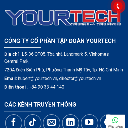
CÔNG TY CỔ PHẦN TẬP ĐOÀN YOURTECH
Địa chỉ
: L5-36.OT05, Tòa nhà Landmark 5, Vinhomes
Central Park,
720A Điện Biên Phủ, Phường Thạnh Mỹ Tây, Tp. Hồ Chí Minh
Email:
hubert@yourtech.vn,
director@yourtech.vn
Điện thoại
:
+84 90 33 44 140
CÁC KÊNH TRUYỀN THÔNG
WhatsApp