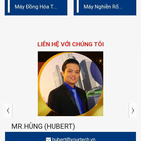
Máy Đồng Hóa Thí
Máy Nghiền Rổ
Nghiệm Dạng
phòng thí nghiệm
Huyền Phù
Đức
LIÊN HỆ VỚI CHÚNG TÔI
MR.HÙNG (HUBERT)
hubert@yourtech.vn