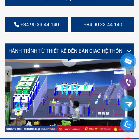
+84 90 33 44 140
+84 90 33 44 140
VIDEO
TIN TỨC MỚI NHẤT
Tuyển dụng: Nhân viên KẾ TOÁN