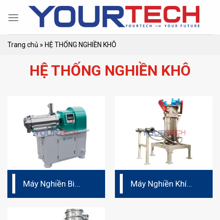
Skip
to
content
Trang chủ
»
HỆ THỐNG NGHIỀN KHÔ
HỆ THỐNG NGHIỀN KHÔ
Máy Nghiền Bi
Máy Nghiền Khí
Ngang Hệ Khô
Động Tầng Sôi