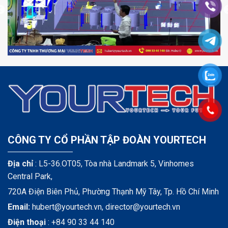
CÔNG TY CỔ PHẦN TẬP ĐOÀN YOURTECH
Địa chỉ
: L5-36.OT05, Tòa nhà Landmark 5, Vinhomes
Central Park,
720A Điện Biên Phủ, Phường Thạnh Mỹ Tây, Tp. Hồ Chí Minh
Email:
hubert@yourtech.vn,
director@yourtech.vn
Điện thoại
:
+84 90 33 44 140