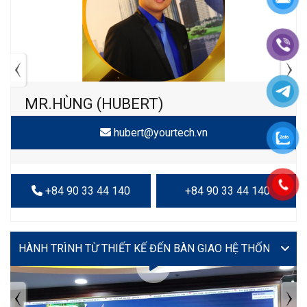
MR.HÙNG (HUBERT)
hubert@yourtech.vn
+84 90 33 44 140
+84 90 33 44 140
VIDEO
TIN TỨC MỚI NHẤT
Tuyển dụng: Nhân viên KẾ TOÁN