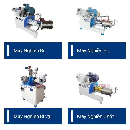
Máy Nghiền Bi
Máy Nghiền Bi
Ngang siêu mịn
Ngang dạng chốt
– vật liệu hợp kim
cứng
Máy Nghiền Bi vật
Máy Nghiền Chốt
liệu nano
– vật liệu PU