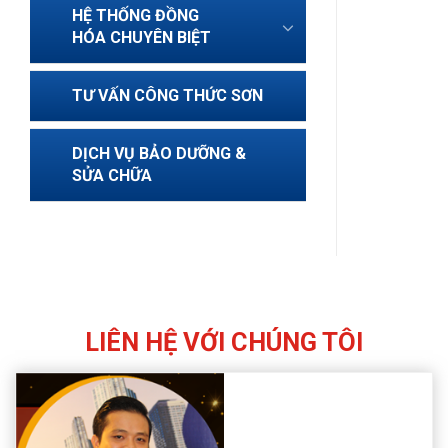
HỆ THỐNG ĐỒNG
HÓA CHUYÊN BIỆT
TƯ VẤN CÔNG THỨC SƠN
DỊCH VỤ BẢO DƯỠNG &
SỬA CHỮA
LIÊN HỆ VỚI CHÚNG TÔI