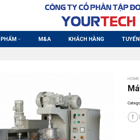
CÔNG TY CỔ PHẦN TẬP Đ
YOUR
TECH
 PHẨM
M&A
KHÁCH HÀNG
TUYỂN
HOME
Má
Catego