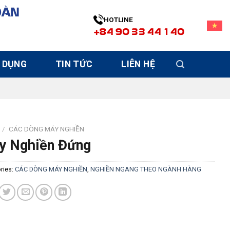
OÀN
HOTLINE
+84 90 33 44 140
 DỤNG
TIN TỨC
LIÊN HỆ
/
CÁC DÒNG MÁY NGHIỀN
y Nghiền Đứng
ries:
CÁC DÒNG MÁY NGHIỀN
,
NGHIỀN NGANG THEO NGÀNH HÀNG