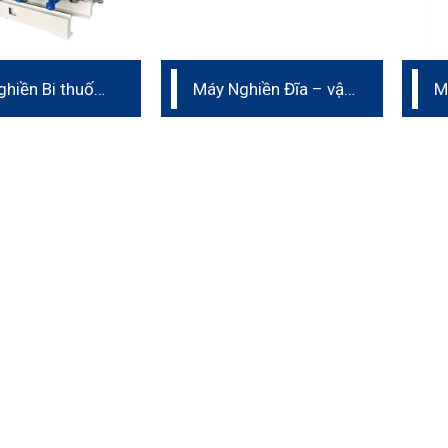
hiền Bi thuốc
Máy Nghiền Đĩa – vật
M
u SC
liệu PU
d