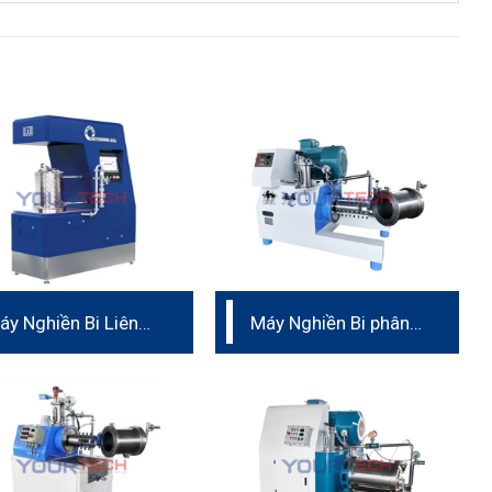
áy Nghiền Bi Liên
Máy Nghiền Bi phân
ục
bón lá