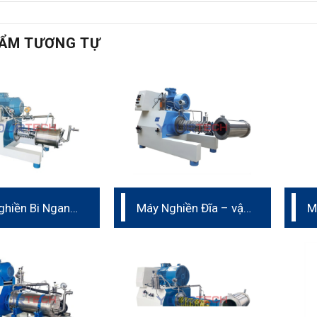
ẨM TƯƠNG TỰ
ghiền Bi Ngang
Máy Nghiền Đĩa – vật
M
hốt – vật liệu
liệu hợp kim cứng
T
im cứng