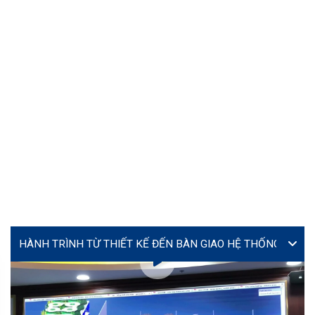
VIDEO
Lễ ký kết hợp tác giữa Yourtech và Tây Đô Long An tại
Coating Expo 2026
MS. TÚ (JENNY)
director@yourtech.vn