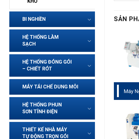
KHÔ
SẢN PH
BI NGHIỀN
HỆ THỐNG LÀM
SẠCH
HỆ THỐNG ĐÓNG GÓI
– CHIẾT RÓT
MÁY TÁI CHẾ DUNG MÔI
Máy N
dạng c
hợp k
HỆ THỐNG PHUN
SƠN TĨNH ĐIỆN
THIẾT KẾ NHÀ MÁY
TỰ ĐỘNG TRỌN GÓI