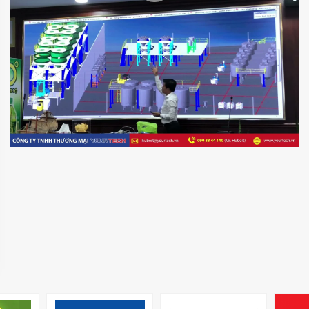
MS. TÚ (JENNY)
MR
director@yourtech.vn
+84 90 33 44 062
+84 90 33 44 062