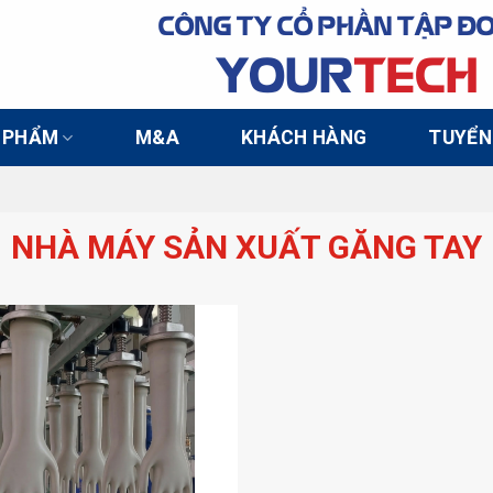
CÔNG TY CỔ PHẦN TẬP Đ
YOUR
TECH
 PHẨM
M&A
KHÁCH HÀNG
TUYỂN
NHÀ MÁY SẢN XUẤT GĂNG TAY