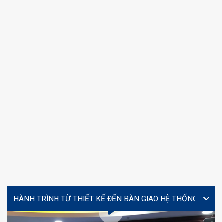
VIDEO
Lễ ký kết hợp tác giữa Yourtech và Tây Đô Long An tại
Coating Expo 2026