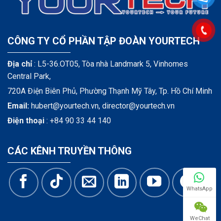
CÔNG TY CỔ PHẦN TẬP ĐOÀN YOURTECH
Địa chỉ
: L5-36.OT05, Tòa nhà Landmark 5, Vinhomes
Central Park,
720A Điện Biên Phủ, Phường Thạnh Mỹ Tây, Tp. Hồ Chí Minh
Email:
hubert@yourtech.vn,
director@yourtech.vn
Điện thoại
:
+84 90 33 44 140
CÁC KÊNH TRUYỀN THÔNG
WhatsApp
WeChat