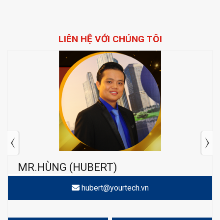
Thực Vật EC SC
LIÊN HỆ VỚI CHÚNG TÔI
MR.HÙNG (HUBERT)
hubert@yourtech.vn