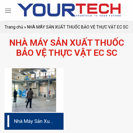
Skip
to
content
Trang chủ
»
NHÀ MÁY SẢN XUẤT THUỐC BẢO VỆ THỰC VẬT EC SC
NHÀ MÁY SẢN XUẤT THUỐC
BẢO VỆ THỰC VẬT EC SC
Nhà Máy Sản Xuất
Thuốc Bảo Vệ