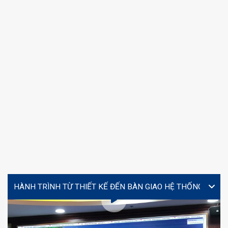
VIDEO
Lễ ký kết hợp tác giữa Yourtech và Tây Đô Long An tại
Coating Expo 2026
MS. TÚ (JENNY)