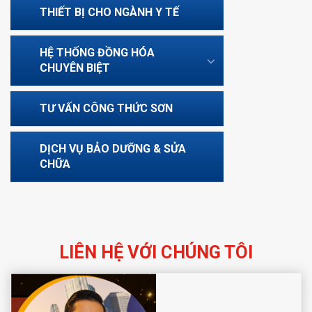
THIẾT BỊ CHO NGÀNH Y TẾ
HỆ THỐNG ĐỒNG HÓA
CHUYÊN BIỆT
TƯ VẤN CÔNG THỨC SƠN
DỊCH VỤ BẢO DƯỠNG & SỬA
CHỮA
LIÊN HỆ VỚI CHÚNG TÔI