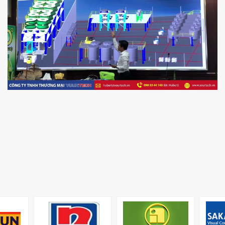
MR
director@yourtech.vn
+84 90 33 44 062
+84 90 33 44 062