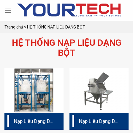
Skip
to
content
Trang chủ
»
HỆ THỐNG NẠP LIỆU DẠNG BỘT
HỆ THỐNG NẠP LIỆU DẠNG
BỘT
Nạp Liệu Dạng Bột
Nạp Liệu Dạng Bột
Loại Bao 1 Tấn
Loại Bao 25Kg