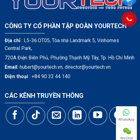
CÔNG TY CỔ PHẦN TẬP ĐOÀN YOURTECH
Địa chỉ
: L5-36.OT05, Tòa nhà Landmark 5, Vinhomes
Central Park,
720A Điện Biên Phủ, Phường Thạnh Mỹ Tây, Tp. Hồ Chí Minh
Email:
hubert@yourtech.vn,
director@yourtech.vn
Điện thoại
:
+84 90 33 44 140
CÁC KÊNH TRUYỀN THÔNG
WhatsApp
WeChat