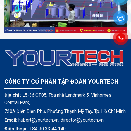
CÔNG TY CỔ PHẦN TẬP ĐOÀN YOURTECH
Địa chỉ
: L5-36.OT05, Tòa nhà Landmark 5, Vinhomes
Central Park,
720A Điện Biên Phủ, Phường Thạnh Mỹ Tây, Tp. Hồ Chí Minh
Email:
hubert@yourtech.vn,
director@yourtech.vn
Điện thoại
:
+84 90 33 44 140