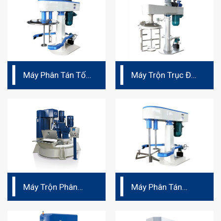
Máy Phân Tán Tốc
Máy Trộn Trục Đôi
Độ Cao Đa Trục
Đồng Tâm Nhớt
Vét
Cao
Máy Trộn Phân
Máy Phân Tán
Tán Ba Trục Đứng
Cánh Bướm –
Trung Quốc