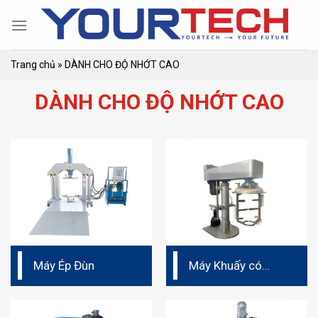
Skip
to
content
Trang chủ
»
DÀNH CHO ĐỘ NHỚT CAO
DÀNH CHO ĐỘ NHỚT CAO
Máy Ép Đùn
Máy Khuấy có
khung cánh khuấy
và vét bao quanh
bồn