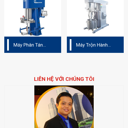
Máy Phân Tán
Máy Trộn Hành
Cánh Bướm –
Tinh Chân Không
Xuất xứ Đức
LIÊN HỆ VỚI CHÚNG TÔI