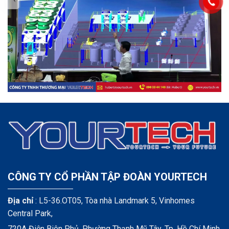
CÔNG TY CỔ PHẦN TẬP ĐOÀN YOURTECH
Địa chỉ
: L5-36.OT05, Tòa nhà Landmark 5, Vinhomes
Central Park,
720A Điện Biên Phủ, Phường Thạnh Mỹ Tây, Tp. Hồ Chí Minh