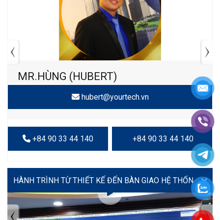
MR.HÙNG (HUBERT)
hubert@yourtech.vn
+84 90 33 44 140
+84 90 33 44 140
VIDEO
TIN TỨC MỚI NHẤT
Tuyển dụng: Nhân viên KẾ TOÁN