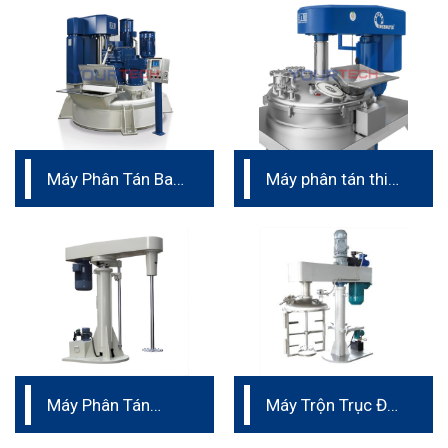
Máy Phân Tán Ba
Máy phân tán thiết
Trục Vét
kế nhỏ gọn
Máy Phân Tán
Máy Trộn Trục Đôi
dành cho sản xuất
Đồng Tâm Nhớt