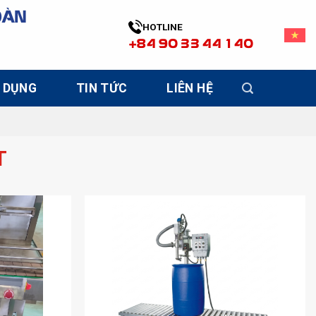
OÀN
HOTLINE
+84 90 33 44 140
 DỤNG
TIN TỨC
LIÊN HỆ
T