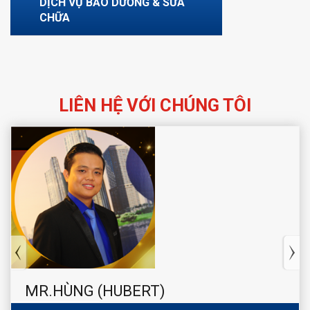
DỊCH VỤ BẢO DƯỠNG & SỬA
CHỮA
LIÊN HỆ VỚI CHÚNG TÔI
MR.HÙNG (HUBERT)