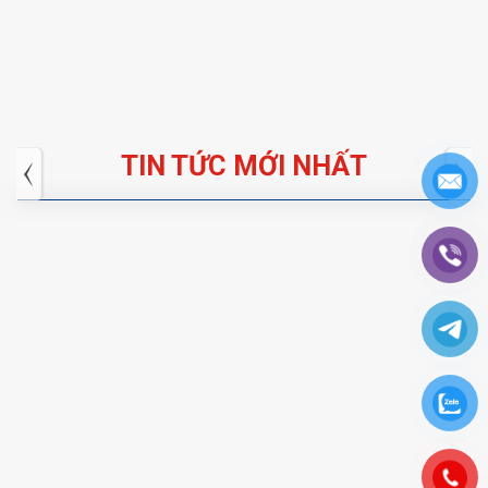
TIN TỨC MỚI NHẤT
Tuyển dụng: Nhân viên KẾ TOÁN
.HÙNG (HUBERT)