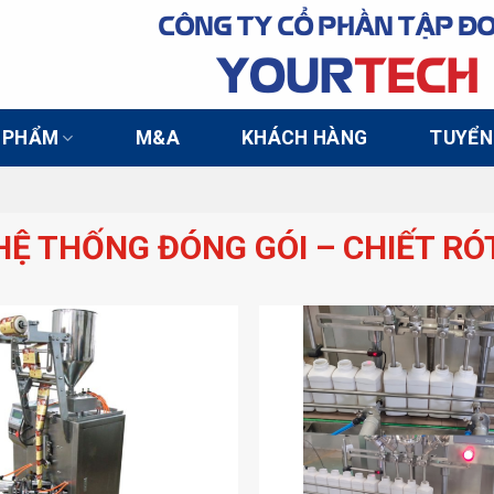
CÔNG TY CỔ PHẦN TẬP Đ
YOUR
TECH
 PHẨM
M&A
KHÁCH HÀNG
TUYỂN
HỆ THỐNG ĐÓNG GÓI – CHIẾT RÓ