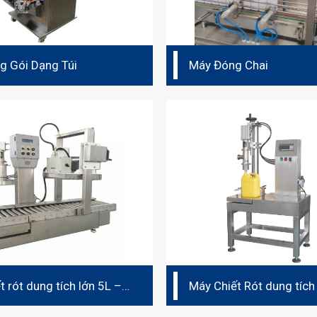
g Gói Dạng Túi
Máy Đóng Chai
t rót dung tích lớn 5L –
Máy Chiết Rót dung tích
bình 1L – 5L