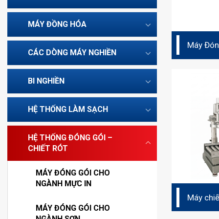
MÁY ĐỒNG HÓA
Máy Đón
CÁC DÒNG MÁY NGHIỀN
BI NGHIỀN
HỆ THỐNG LÀM SẠCH
HỆ THỐNG ĐÓNG GÓI –
CHIẾT RÓT
MÁY ĐÓNG GÓI CHO
NGÀNH MỰC IN
Máy chiế
MÁY ĐÓNG GÓI CHO
30L
NGÀNH SƠN