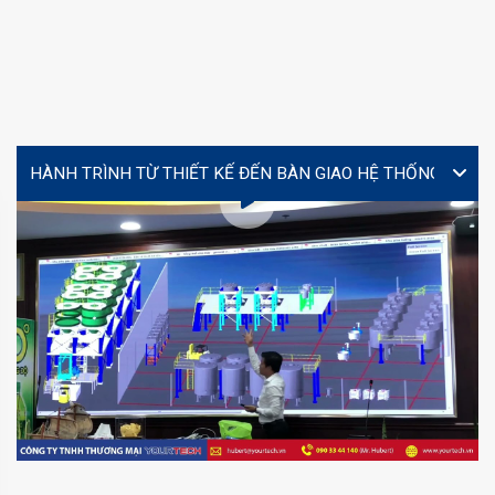
VIDEO
Lễ ký kết hợp tác giữa Yourtech và Tây Đô Long An tại
Coating Expo 2026
MS. TÚ (JENNY)
MR
director@yourtech.vn