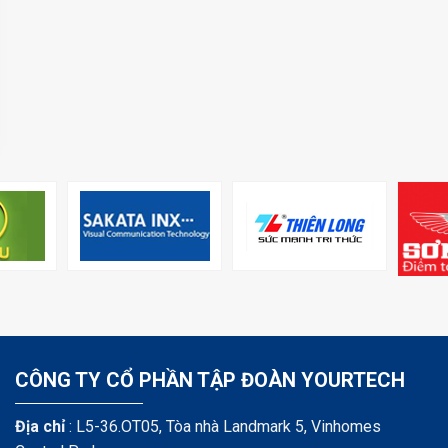
+84 90 33 44 062
+84 90 33 44 062
CÔNG TY CỔ PHẦN TẬP ĐOÀN YOURTECH
Địa chỉ
: L5-36.OT05, Tòa nhà Landmark 5, Vinhomes