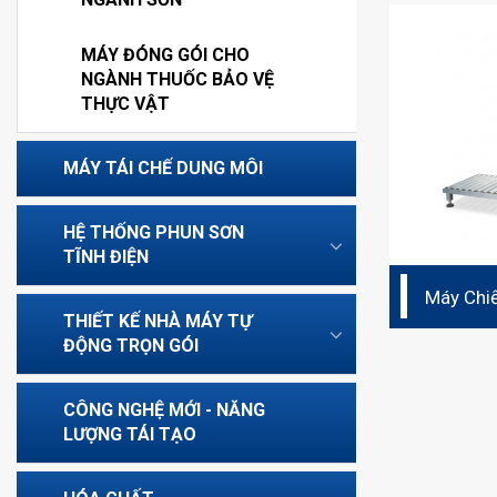
MÁY ĐÓNG GÓI CHO
NGÀNH THUỐC BẢO VỆ
THỰC VẬT
MÁY TÁI CHẾ DUNG MÔI
HỆ THỐNG PHUN SƠN
TĨNH ĐIỆN
Máy Chiế
200L
THIẾT KẾ NHÀ MÁY TỰ
ĐỘNG TRỌN GÓI
CÔNG NGHỆ MỚI - NĂNG
LƯỢNG TÁI TẠO