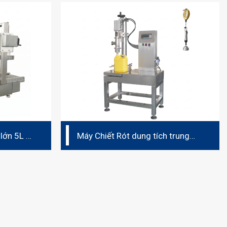
 lớn 5L –
Máy Chiết Rót dung tích trung
bình 1L – 5L