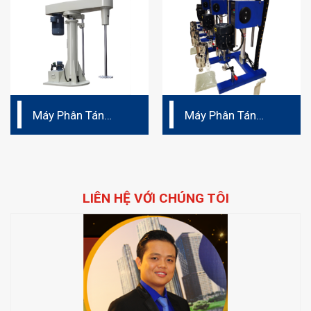
Máy Phân Tán
Máy Phân Tán
dành cho sản xuất
phòng thí nghiệm
LIÊN HỆ VỚI CHÚNG TÔI