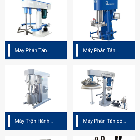
Máy Phân Tán
Máy Phân Tán
Cánh Bướm –
Cánh Bướm –
Trung Quốc
Xuất xứ Đức
Máy Trộn Hành
Máy Phân Tán có
Tinh Chân Không
nắp hút chân
không