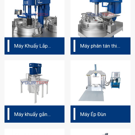
Máy Khuấy Lắp
Máy phân tán thiết
Trên Sàn Thao Tác
kế nhỏ gọn
Máy khuấy gắn
Máy Ép Đùn
phía trên nóc