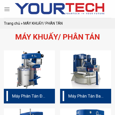
Skip
to
content
Trang chủ
»
MÁY KHUẤY/ PHÂN TÁN
MÁY KHUẤY/ PHÂN TÁN
Máy Phân Tán Đức
Máy Phân Tán Ba
Hệ Chân Không
Trục Vét