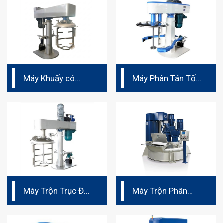
Máy Khuấy có
Máy Phân Tán Tốc
khung cánh khuấy
Độ Cao Đa Trục
và vét bao quanh
Vét
bồn
Máy Trộn Trục Đôi
Máy Trộn Phân
Đồng Tâm Nhớt
Tán Ba Trục Đứng
Cao