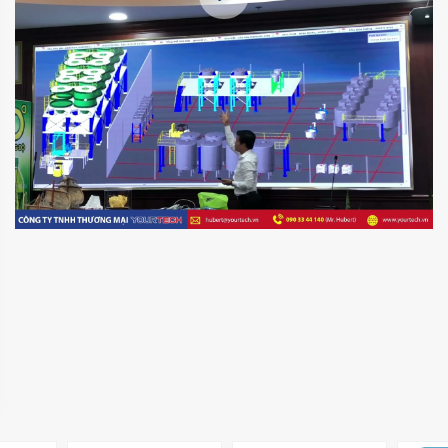
MS. TÚ (JENNY)
MR
director@yourtech.vn
+84 90 33 44 062
+84 90 33 44 062