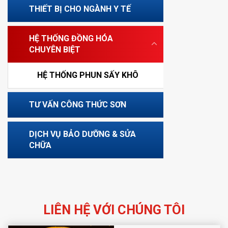
THIẾT BỊ CHO NGÀNH Y TẾ
HỆ THỐNG ĐỒNG HÓA
CHUYÊN BIỆT
HỆ THỐNG PHUN SẤY KHÔ
TƯ VẤN CÔNG THỨC SƠN
DỊCH VỤ BẢO DƯỠNG & SỬA
CHỮA
LIÊN HỆ VỚI CHÚNG TÔI