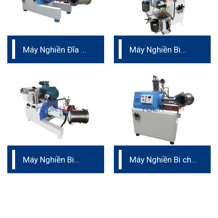
Máy Nghiền Đĩa –
Máy Nghiền Bi
vật liệu hợp kim
Ngang dạng chốt
cứng
phòng thí nghiệm
Máy Nghiền Bi
Máy Nghiền Bi cho
Ngang siêu mịn
tinh màu