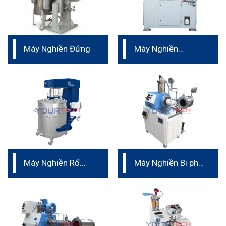
Máy Nghiền Đứng
Máy Nghiền
Ngang Nano dành
cho pin
Máy Nghiền Rổ
Máy Nghiền Bi phá
Đức dành cho sản
mẫu
xuất