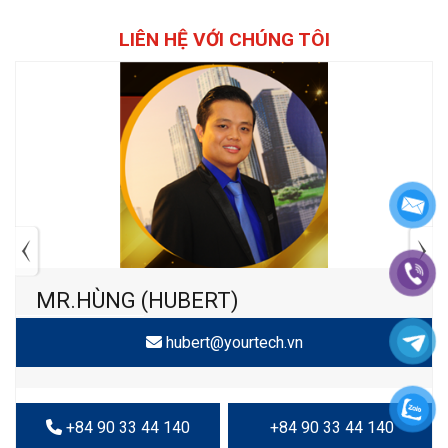
LIÊN HỆ VỚI CHÚNG TÔI
MR.HÙNG (HUBERT)
hubert@yourtech.vn
+84 90 33 44 140
+84 90 33 44 140