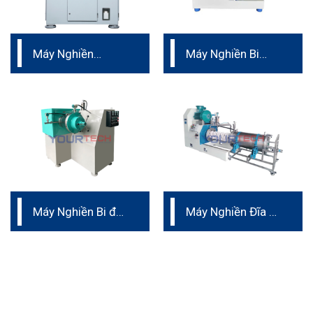
Máy Nghiền
Máy Nghiền Bi
Ngang Nano dành
Ngang Dạng Turbo
cho pin
Dành Cho Sản
Xuất
Máy Nghiền Bi độ
Máy Nghiền Đĩa –
nhớt cao hình nón
Vật liệu Ceramic
nguyên khối