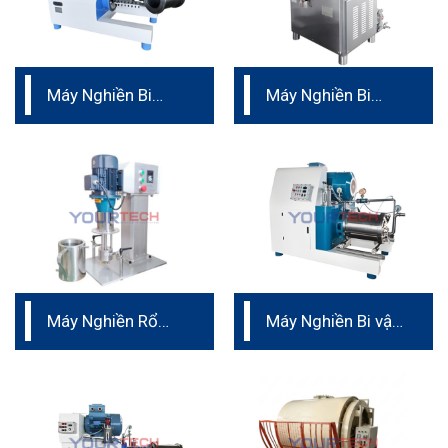
Máy Nghiền Bi
Máy Nghiền Bi
phân bón lá
dược phẩm
Máy Nghiền Rổ
Máy Nghiền Bi vật
phòng thí nghiệm
liệu Kaolin
Trung Quốc