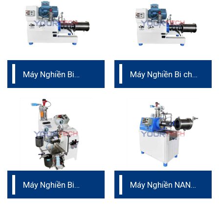
Máy Nghiền Bi
Máy Nghiền Bi cho
Ngang Dạng Turbo
mực in
Dành Cho Sản
Xuất
Máy Nghiền Bi
Máy Nghiền NANO
Ngang dạng chốt
dành cho sản xuất
phòng thí nghiệm