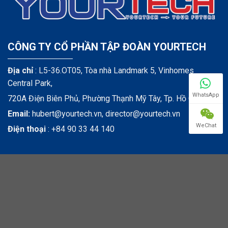
CÔNG TY CỔ PHẦN TẬP ĐOÀN YOURTECH
Địa chỉ
: L5-36.OT05, Tòa nhà Landmark 5, Vinhomes
Central Park,
WhatsApp
720A Điện Biên Phủ, Phường Thạnh Mỹ Tây, Tp. Hồ Chí Minh
Email:
hubert@yourtech.vn,
director@yourtech.vn
WeChat
Điện thoại
:
+84 90 33 44 140
CÁC KÊNH TRUYỀN THÔNG