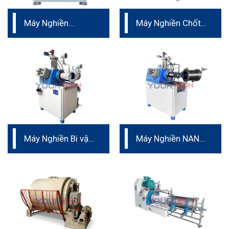
Máy Nghiền
Máy Nghiền Chốt
Ngang Nano dành
– vật liệu PU
cho pin
Máy Nghiền Bi vật
Máy Nghiền NANO
liệu nano
dành cho sản xuất