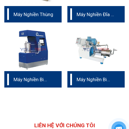
Máy Nghiền Thùng
Máy Nghiền Đĩa –
Vật liệu Ceramic
nguyên khối
Máy Nghiền Bi
Máy Nghiền Bi
Liên Tục
Ngang dạng chốt
– vật liệu hợp kim
cứng
LIÊN HỆ VỚI CHÚNG TÔI