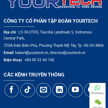
CÔNG TY CỔ PHẦN TẬP ĐOÀN YOURTECH
Địa chỉ
: L5-36.OT05, Tòa nhà Landmark 5, Vinhomes
Central Park,
720A Điện Biên Phủ, Phường Thạnh Mỹ Tây, Tp. Hồ Chí Minh
Email:
hubert@yourtech.vn,
director@yourtech.vn
Điện thoại
:
+84 90 33 44 140
CÁC KÊNH TRUYỀN THÔNG
WhatsApp
WeChat