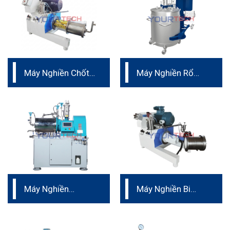
Máy Nghiền Chốt
Máy Nghiền Rổ
– vật liệu PU
Đức dành cho sản
xuất
Máy Nghiền
Máy Nghiền Bi
Ngang Nano dành
Ngang siêu mịn
cho pin