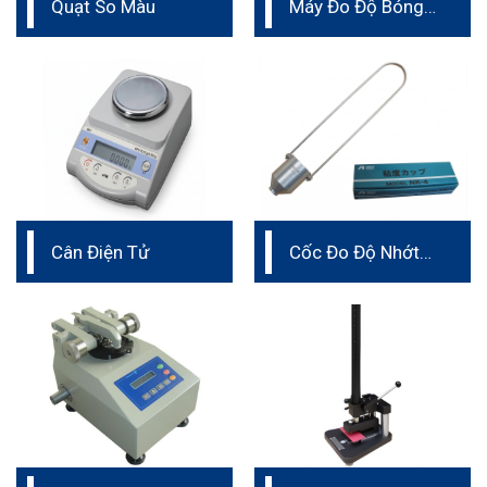
Quạt So Màu
Máy Đo Độ Bóng
Liên Tục Trên Dây
Chuyền
Cân Điện Tử
Cốc Đo Độ Nhớt
Cup Iwata