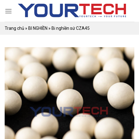
Skip
to
content
Trang chủ
»
BI NGHIỀN
»
Bi nghiền sứ CZA45