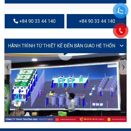
+84 90 33 44 140
+84 90 33 44 140
VIDEO
TIN TỨC MỚI NHẤT
Tuyển dụng: Nhân viên KẾ TOÁN