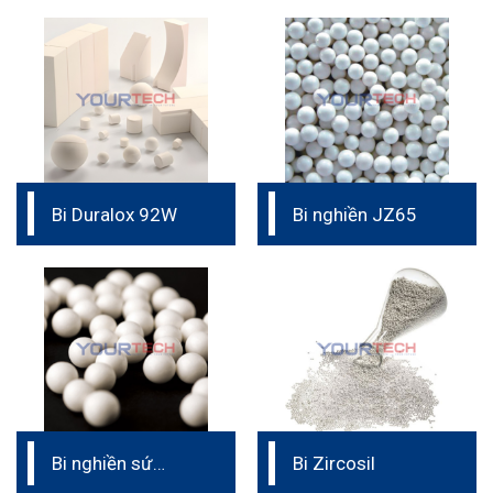
Bi Duralox 92W
Bi nghiền JZ65
Bi nghiền sứ
Bi Zircosil
CAS37