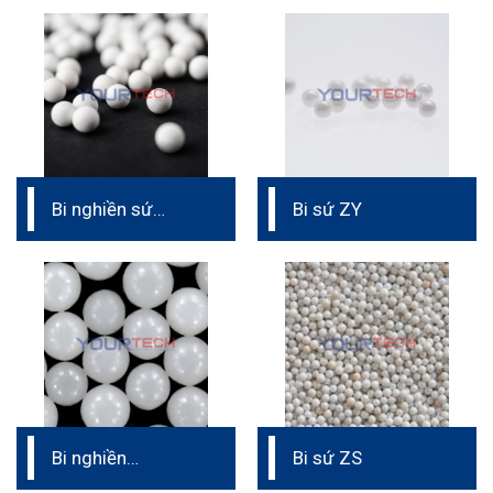
Bi nghiền sứ
Bi sứ ZY
CZS40
Bi nghiền
Bi sứ ZS
CERAMIC YTZP