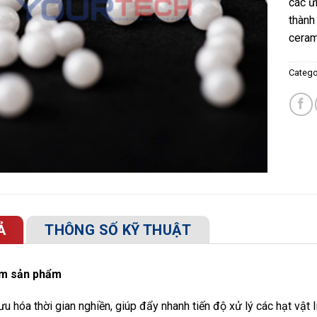
các ứ
thành
ceram
Catego
Ả
THÔNG SỐ KỸ THUẬT
ểm sản phẩm
ưu hóa thời gian nghiền, giúp đẩy nhanh tiến độ xử lý các hạt vật l