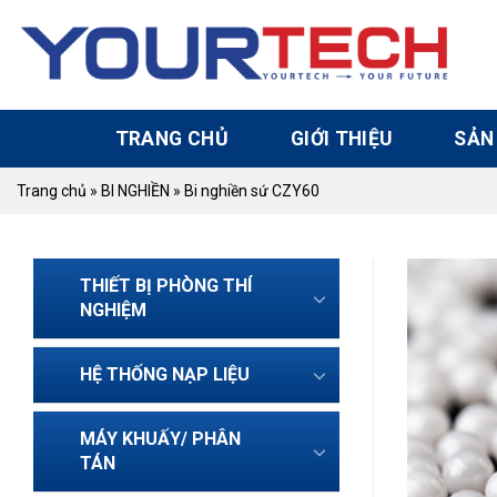
Skip
to
content
TRANG CHỦ
GIỚI THIỆU
SẢN
Trang chủ
»
BI NGHIỀN
»
Bi nghiền sứ CZY60
THIẾT BỊ PHÒNG THÍ
NGHIỆM
HỆ THỐNG NẠP LIỆU
MÁY KHUẤY/ PHÂN
TÁN