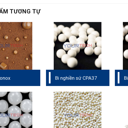
ẨM TƯƠNG TỰ
conox
Bi nghiền sứ CPA37
B