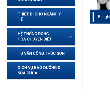
THIẾT BỊ CHO NGÀNH Y
Bi ng
TẾ
YTZP
HỆ THỐNG ĐỒNG
HÓA CHUYÊN BIỆT
TƯ VẤN CÔNG THỨC SƠN
DỊCH VỤ BẢO DƯỠNG &
SỬA CHỮA