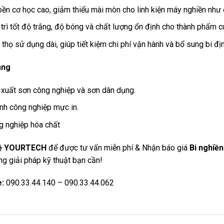
ền cơ học cao, giảm thiểu mài mòn cho linh kiện máy nghiền như 
trì tốt độ trắng, độ bóng và chất lượng ổn định cho thành phẩm c
 thọ sử dụng dài, giúp tiết kiệm chi phí vận hành và bổ sung bi địn
ụng
 xuất sơn công nghiệp và sơn dân dụng.
nh công nghiệp mực in.
g nghiệp hóa chất
hệ YOURTECH
để được tư vấn miễn phí & Nhận báo giá
Bi nghiề
g giải pháp kỹ thuật bạn cần!
e:
090.33.44.140 – 090.33.44.062