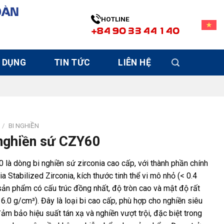
OÀN
HOTLINE
+84 90 33 44 140
 DỤNG
TIN TỨC
LIÊN HỆ
/
BI NGHIỀN
nghiền sứ CZY60
 là dòng bi nghiền sứ zirconia cao cấp, với thành phần chính
ria Stabilized Zirconia, kích thước tinh thể vi mô nhỏ (< 0.4
sản phẩm có cấu trúc đồng nhất, độ tròn cao và mật độ rất
 6.0 g/cm³). Đây là loại bi cao cấp, phù hợp cho nghiền siêu
đảm bảo hiệu suất tán xạ và nghiền vượt trội, đặc biệt trong