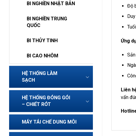
BI NGHIỀN NHẬT BẢN
Độ b
Duy 
BI NGHIỀN TRUNG
QUỐC
Tuổi
BI THỦY TINH
Ứng d
Sản
BI CAO NHÔM
Ngà
HỆ THỐNG LÀM
Côn
SẠCH
Liên 
vấn đún
HỆ THỐNG ĐÓNG GÓI
– CHIẾT RÓT
Hotlin
MÁY TÁI CHẾ DUNG MÔI