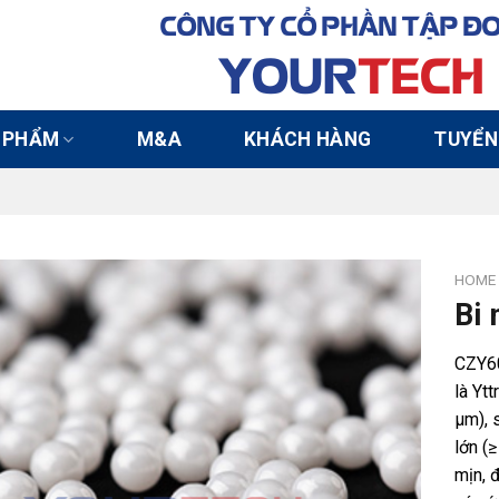
CÔNG TY CỔ PHẦN TẬP Đ
YOUR
TECH
 PHẨM
M&A
KHÁCH HÀNG
TUYỂN
HOME
Bi 
CZY60
là Ytt
µm), 
lớn (≥
mịn, 