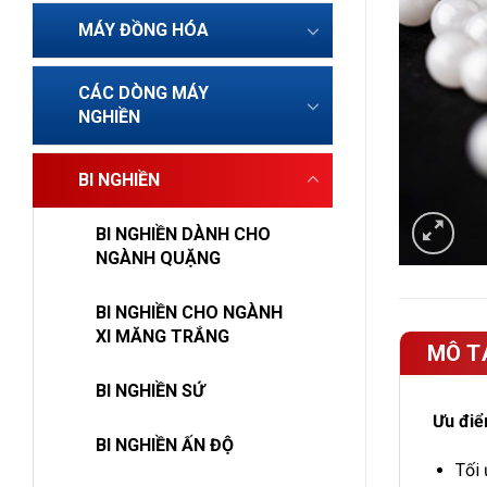
MÁY ĐỒNG HÓA
CÁC DÒNG MÁY
NGHIỀN
BI NGHIỀN
BI NGHIỀN DÀNH CHO
NGÀNH QUẶNG
BI NGHIỀN CHO NGÀNH
XI MĂNG TRẮNG
MÔ T
BI NGHIỀN SỨ
Ưu đi
BI NGHIỀN ẤN ĐỘ
Tối 