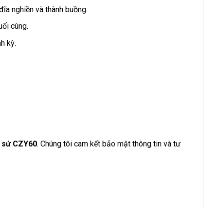
đĩa nghiền và thành buồng.
uối cùng.
h kỳ.
n sứ CZY60
. Chúng tôi cam kết bảo mật thông tin và tư