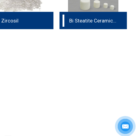
 Zircosil
Bi Steatite Ceramic
Grinding Media