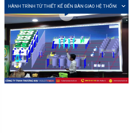
VIDEO
Lễ ký kết hợp tác giữa Yourtech và Tây Đô Long An tại
Coating Expo 2026
MS. TÚ (JENNY)
MR
director@yourtech.vn
+84 90 33 44 062
+84 90 33 44 062