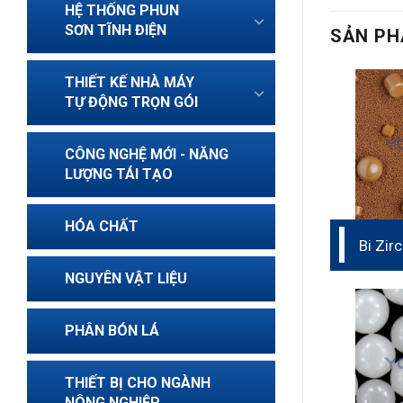
HỆ THỐNG PHUN
SƠN TĨNH ĐIỆN
SẢN PH
THIẾT KẾ NHÀ MÁY
TỰ ĐỘNG TRỌN GÓI
CÔNG NGHỆ MỚI - NĂNG
LƯỢNG TÁI TẠO
HÓA CHẤT
Bi Zir
NGUYÊN VẬT LIỆU
PHÂN BÓN LÁ
THIẾT BỊ CHO NGÀNH
NÔNG NGHIỆP