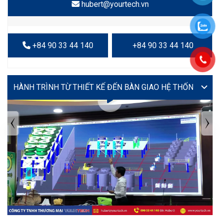
hubert@yourtech.vn
+84 90 33 44 140
+84 90 33 44 140
VIDEO
TIN TỨC MỚI NHẤT
Tuyển dụng: Nhân viên KẾ TOÁN