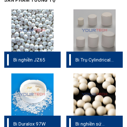
SẢN PHẨM TƯƠNG TỰ
Bi nghiền JZ65
Bi Trụ Cylindrical
Media
Bi Duralox 97W
Bi nghiền sứ