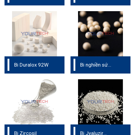
CZA45
Bi Duralox 92W
Bi nghiền sứ
CZA50
Bi Zircosil
Bi Jyaluzir