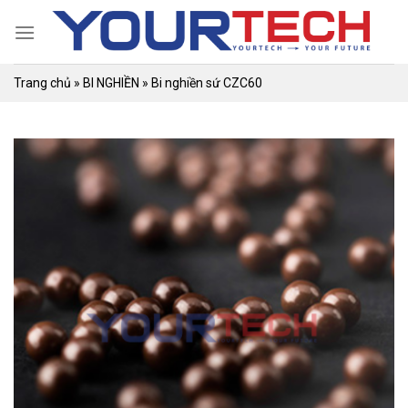
Skip
to
content
Trang chủ
»
BI NGHIỀN
»
Bi nghiền sứ CZC60