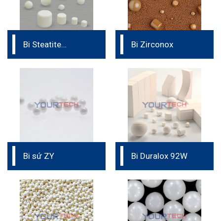
Bi Steatite
Bi Zirconox
Ceramic Grinding
Media
Bi sứ ZY
Bi Duralox 92W