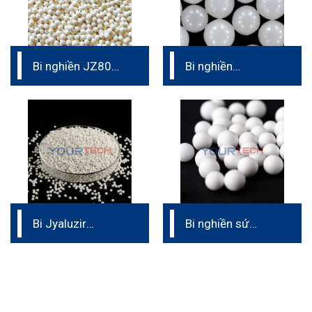
Bi nghiền JZ80
Bi nghiền
5.4
CERAMIC YTZP
Bi Jyaluzir
Bi nghiền sứ
Zirconia
CAS32