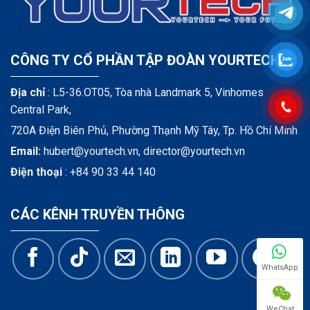
CÔNG TY CỔ PHẦN TẬP ĐOÀN YOURTECH
Địa chỉ
: L5-36.OT05, Tòa nhà Landmark 5, Vinhomes
Central Park,
720A Điện Biên Phủ, Phường Thạnh Mỹ Tây, Tp. Hồ Chí Minh
Email:
hubert@yourtech.vn,
director@yourtech.vn
Điện thoại
:
+84 90 33 44 140
CÁC KÊNH TRUYỀN THÔNG
WhatsApp
WeChat