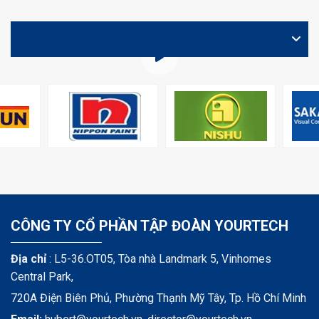
VIDEO
Construction of new S’Hanoi paint factory underway
CÔNG TY CỔ PHẦN TẬP ĐOÀN YOURTECH
Địa chỉ
: L5-36.OT05, Tòa nhà Landmark 5, Vinhomes
Central Park,
720A Điện Biên Phủ, Phường Thạnh Mỹ Tây, Tp. Hồ Chí Minh