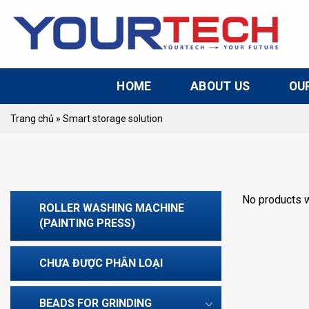
Skip
to
content
HOME
ABOUT US
OU
Trang chủ
»
Smart storage solution
No products w
ROLLER WASHING MACHINE
(PAINTING PRESS)
CHƯA ĐƯỢC PHÂN LOẠI
BEADS FOR GRINDING