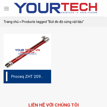
Skip
to
content
Trang chủ
»
Products tagged “Bút đo độ cứng vật liệu”
Proceq ZHT 2093
Pocket Hardness
Tester
LIÊN HỆ VỚI CHÚNG TÔI