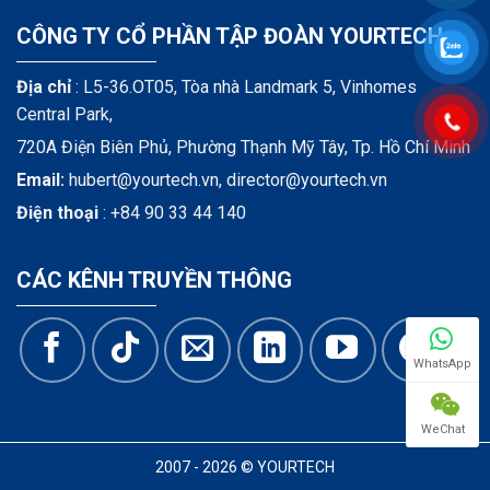
CÔNG TY CỔ PHẦN TẬP ĐOÀN YOURTECH
Địa chỉ
: L5-36.OT05, Tòa nhà Landmark 5, Vinhomes
Central Park,
720A Điện Biên Phủ, Phường Thạnh Mỹ Tây, Tp. Hồ Chí Minh
Email:
hubert@yourtech.vn,
director@yourtech.vn
Điện thoại
:
+84 90 33 44 140
CÁC KÊNH TRUYỀN THÔNG
WhatsApp
WeChat
2007 - 2026 © YOURTECH