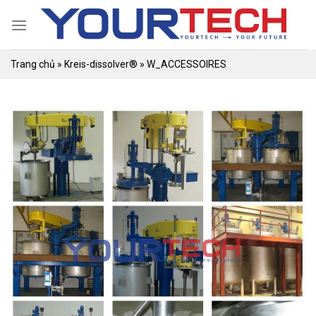
Skip
to
content
Trang chủ
»
Kreis-dissolver®
»
W_ACCESSOIRES