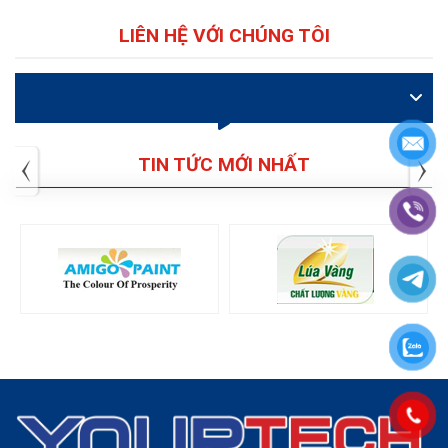
LIÊN HỆ VỚI CHÚNG TÔI
VIDEO
TIN TỨC MỚI NHẤT