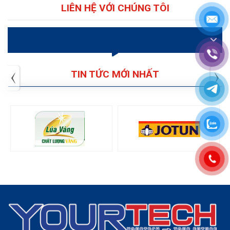
LIÊN HỆ VỚI CHÚNG TÔI
VIDEO
TIN TỨC MỚI NHẤT