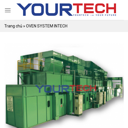
Skip
to
content
Trang chủ
»
OVEN SYSTEM INTECH