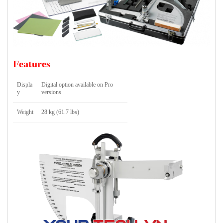
Features
Displa
Digital option available on Pro
y
versions
Weight
28 kg (61.7 lbs)