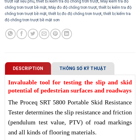
trượt vật liệu phủ
,
thiết bị kiểm tra độ chống trơn trượt
,
Máy kiểm tra độ
chống trơn trượt bề mặt
,
Máy đo độ chống trơn trượt
,
thiết bị kiểm tra độ
chống trơn trượt bề mặt
,
thiết bị đo độ chống trơn trượt
,
thiết bị kiểm tra
độ chống trơn trượt bề mặt sơn
DESCRIPTION
THÔNG SỐ KỸ THUẬT
Invaluable tool for testing the slip and skid
potential of pedestrian surfaces and roadways
The Proceq SRT 5800 Portable Skid Resistance
Tester determines the slip resistance and friction
(pendulum test value, PTV) of road markings
and all kinds of flooring materials.