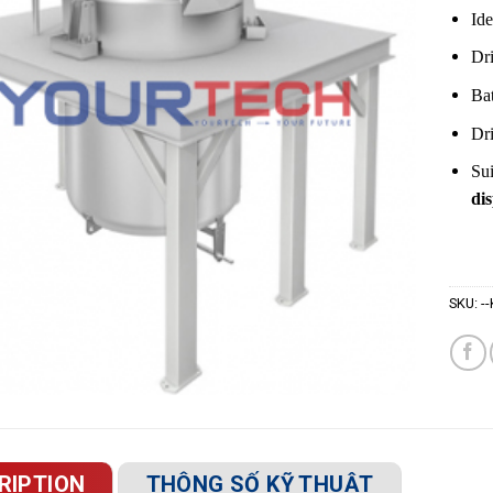
Ide
Dr
Bat
Dr
Sui
di
SKU:
-
RIPTION
THÔNG SỐ KỸ THUẬT