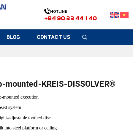
ÀN
HOTLINE
+84 90 33 44 140
BLOG
CONTACT US
p-mounted-KREIS-DISSOLVER®
p-mounted execution
osed system
ght-adjustable toothed disc
lt into steel platform or ceiling