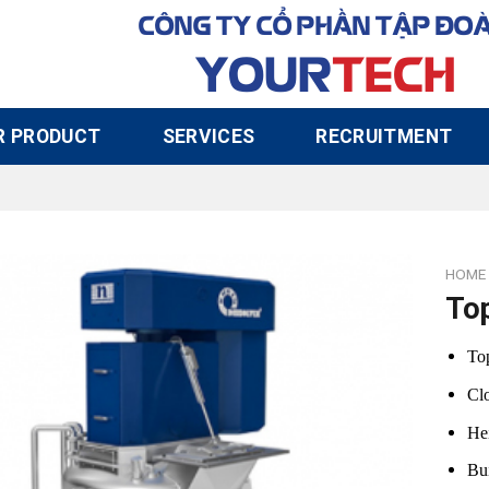
CÔNG TY CỔ PHẦN TẬP ĐO
YOUR
TECH
R PRODUCT
SERVICES
RECRUITMENT
HOME
To
To
Cl
Hei
Bui