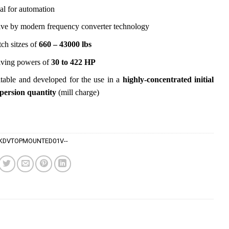
al for automation
ive by modern frequency converter technology
ch sitzes of
660 – 43000 lbs
iving powers of
30 to 422 HP
table and developed for the use in a
highly-concentrated initial
spersion quantity
(mill charge)
-KDVTOPMOUNTED01V--