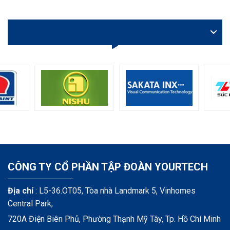
VIDEO
Construction of new S’Hanoi paint factory underway
CÔNG TY CỔ PHẦN TẬP ĐOÀN YOURTECH
Địa chỉ
: L5-36.OT05, Tòa nhà Landmark 5, Vinhomes
Central Park,
720A Điện Biên Phủ, Phường Thạnh Mỹ Tây, Tp. Hồ Chí Minh