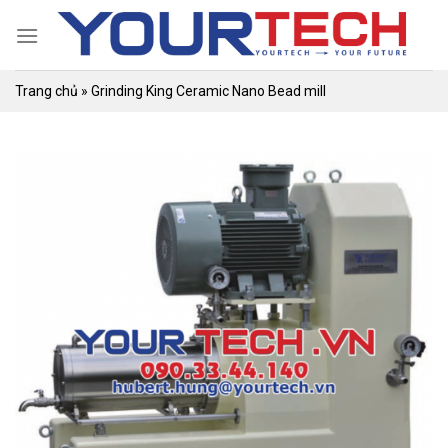
Skip
to
content
Trang chủ
»
Grinding King Ceramic Nano Bead mill