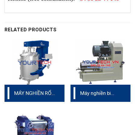
RELATED PRODUCTS
MÁY NGHIỀN RỔ
Máy nghiền bi
(CHỐNG BAY HƠI
Nano siêu mịn
DUNG MÔI)