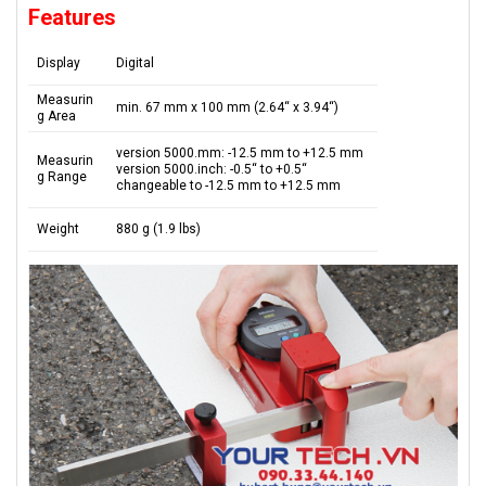
Features
Display
Digital
Measurin
min. 67 mm x 100 mm (2.64“ x 3.94“)
g Area
version 5000.mm: -12.5 mm to +12.5 mm
Measurin
version 5000.inch: -0.5“ to +0.5“
g Range
changeable to -12.5 mm to +12.5 mm
Weight
880 g (1.9 lbs)