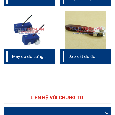
tra độ chảy
và độ ẩm màng
sơn
Máy đo độ cứng
Dao cắt đo độ
bút chì
bám dính
LIÊN HỆ VỚI CHÚNG TÔI
VIDEO