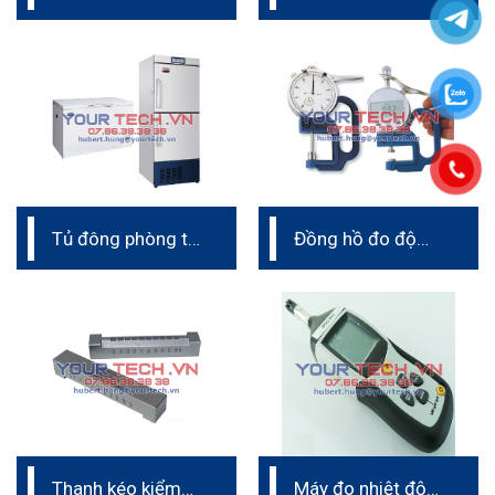
phòng lab
– so màu
Tủ đông phòng thí
Đồng hồ đo độ
nghiệm
dày màng sơn
Thanh kéo kiểm
Máy đo nhiệt độ