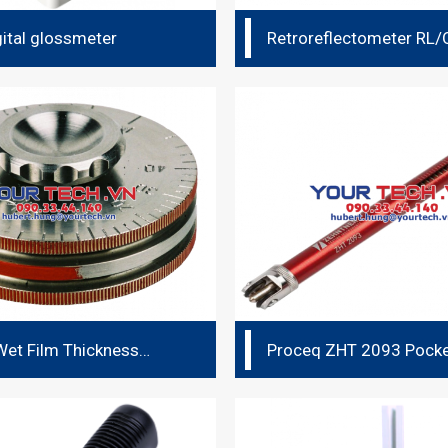
igital glossmeter
Retroreflectometer RL
Wet Film Thickness
Proceq ZHT 2093 Pock
Hardness Tester