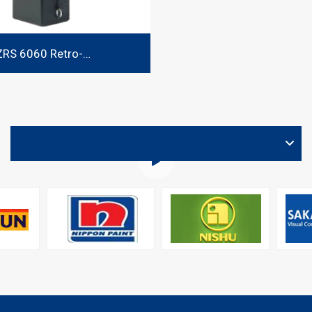
ZRS 6060 Retro­
meter
VIDEO
Construction of new S’Hanoi paint factory underway