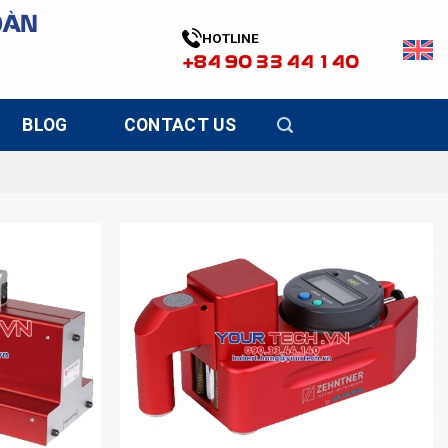
OÀN
HOTLINE
+84 90 33 44 140
BLOG
CONTACT US