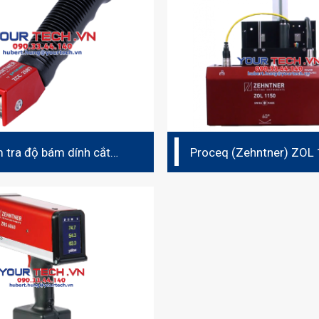
 tra độ bám dính cắt
Proceq (Zehntner) ZOL
roceq ZCC 2087
Online-Glossmeter