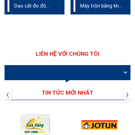
Dao cắt đo độ
Máy trộn bằng khí
bám dính
nén phòng thí
nghiệm
LIÊN HỆ VỚI CHÚNG TÔI
VIDEO
TIN TỨC MỚI NHẤT