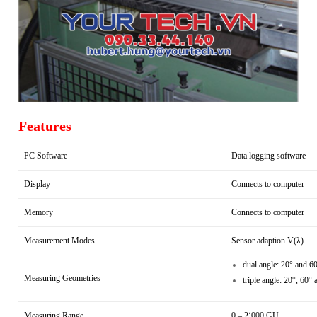
Features
PC Software
Data logging software
Display
Connects to computer
Memory
Connects to computer
Measurement Modes
Sensor adaption V(λ)
dual angle: 20° and 6
Measuring Geometries
triple angle: 20°, 60°
Measuring Range
0 – 2‘000 GU