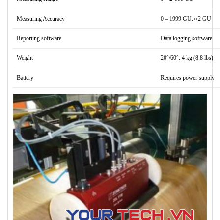
Measuring Accuracy
0 – 1999 GU: ≈2 GU
Reporting software
Data logging software
Weight
20°/60°: 4 kg (8.8 lbs)
Battery
Requires power supply