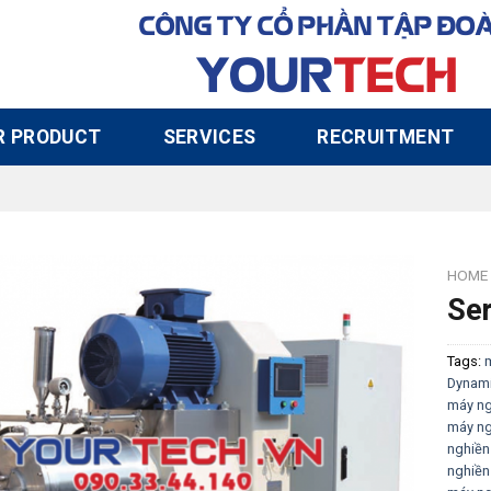
CÔNG TY CỔ PHẦN TẬP ĐO
YOUR
TECH
R PRODUCT
SERVICES
RECRUITMENT
HOME
Ser
Tags:
m
Dynami
máy ng
máy ng
nghiền 
nghiền 