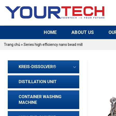
Skip
to
content
HOME
ABOUT US
OU
Trang chủ
»
Series high efficiency nano bead mill
KREIS-DISSOLVER®
DISTILLATION UNIT
CONTAINER WASHING
MACHINE