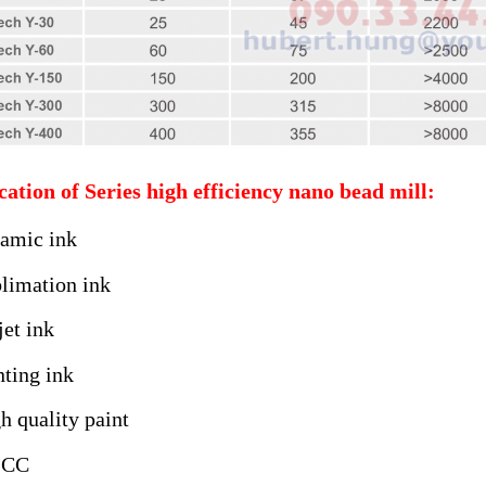
cation of
Series high efficiency nano bead mill
:
amic ink
limation ink
jet ink
nting ink
h quality paint
CC