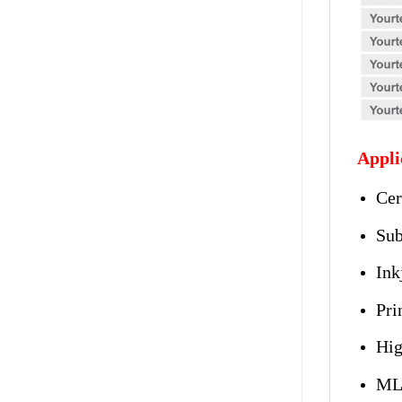
Appli
Cer
Sub
Ink
Pri
Hig
ML