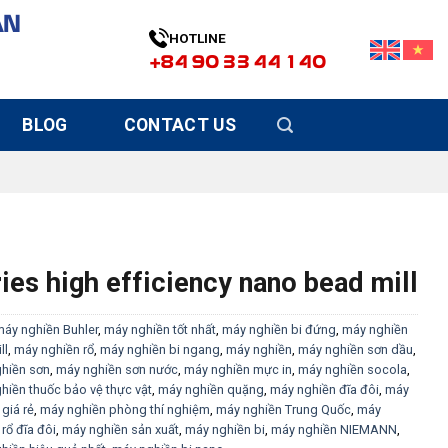
ÀN
HOTLINE
+84 90 33 44 140
BLOG
CONTACT US
ies high efficiency nano bead mill
áy nghiền Buhler
,
máy nghiền tốt nhất
,
máy nghiền bi đứng
,
máy nghiền
ll
,
máy nghiền rổ
,
máy nghiền bi ngang
,
máy nghiền
,
máy nghiền sơn dầu
,
hiền sơn
,
máy nghiền sơn nước
,
máy nghiền mực in
,
máy nghiền socola
,
hiền thuốc bảo vệ thực vật
,
máy nghiền quặng
,
máy nghiền đĩa đôi
,
máy
giá rẻ
,
máy nghiền phòng thí nghiệm
,
máy nghiền Trung Quốc
,
máy
rổ đĩa đôi
,
máy nghiền sản xuất
,
máy nghiền bi
,
máy nghiền NIEMANN
,