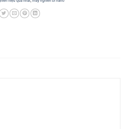
hiền hiệu quả nhất
,
máy nghiền bi nano