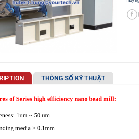
máy ng
RIPTION
THÔNG SỐ KỸ THUẬT
res of Series high efficiency nano bead mill:
eness: 1um ~ 50 um
nding media > 0.1mm