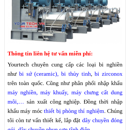
Thông tin liên hệ tư vấn miễn phí:
Yourtech chuyên cung cấp các loại bi nghiền
như
bi sứ (ceramic)
,
bi thủy tinh
,
bi zirconox
trên toàn quốc. Cũng như phân phối nhập khẩu
máy nghiền
,
máy khuấy
,
máy chưng cất dung
môi
,…
sản xuất công nghiệp. Đồng thời nhập
khẩu máy móc
thiết bị phòng thí nghiệm
. Chúng
tôi còn tư vấn thiết kế, lắp đặt
dây chuyền đóng
gói
,
dây chuyền phun sơn tĩnh điện
.