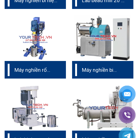
Máy nghiền bi hiệu
Lab bead mill 20 –
suất cao
60L/h
Máy nghiền rổ
Máy nghiền bi
phòng thí nghiệm
nano 6L