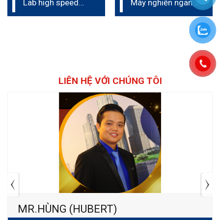
Lab high speed
Máy nghiền ngang
mixer 1L to 4L
tốt nhất – Thụy Sỹ
(Cenomic)
LIÊN HỆ VỚI CHÚNG TÔI
MR.HÙNG (HUBERT)