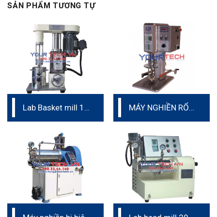
SẢN PHẨM TƯƠNG TỰ
Lab Basket mill 1L
MÁY NGHIỀN RỔ
to 2L
PHÒNG THÍ
NGHIỆM