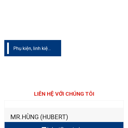
Phụ kiện, linh kiện
thay thế máy
nghiền máy phân
tán
LIÊN HỆ VỚI CHÚNG TÔI
MR.HÙNG (HUBERT)