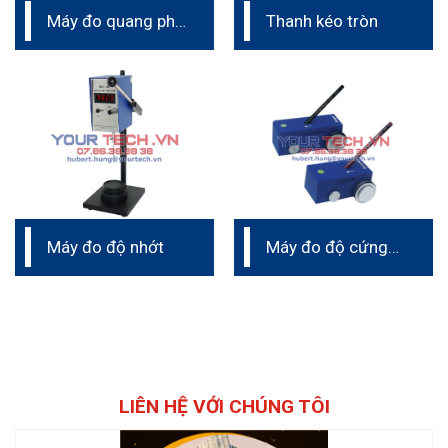
Máy đo quang phổ
Thanh kéo tròn
– so màu
Máy đo độ nhớt
Máy đo độ cứng
bút chì
LIÊN HỆ VỚI CHÚNG TÔI