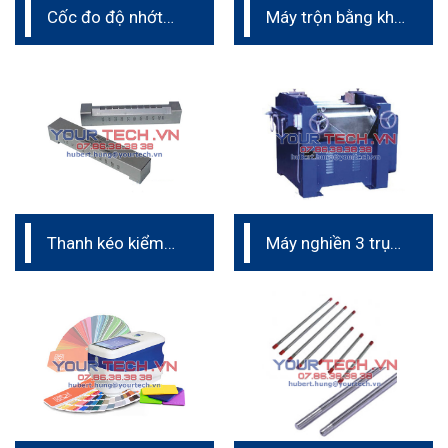
Cốc đo độ nhớt
Máy trộn bằng khí
Zahn cup
nén phòng thí
nghiệm
Thanh kéo kiểm
Máy nghiền 3 trục
tra độ chảy
phòng lab